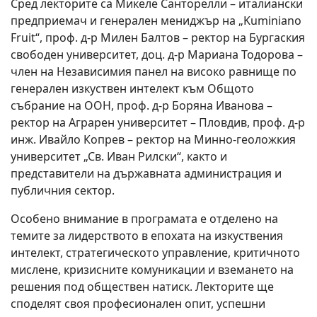
Сред лекторите са Микеле Санторелли – италиански
предприемач и генерален мениджър на „Kuminiano
Fruit“, проф. д-р Милен Балтов – ректор на Бургаския
свободен университет, доц. д-р Мариана Тодорова –
член на Независимия панел на високо равнище по
генерален изкуствен интелект към Общото
събрание на ООН, проф. д-р Боряна Иванова –
ректор на Аграрен университет – Пловдив, проф. д-р
инж. Ивайло Копрев – ректор на Минно-геоложкия
университет „Св. Иван Рилски“, както и
представители на държавната администрация и
публичния сектор.
Особено внимание в програмата е отделено на
темите за лидерството в епохата на изкуствения
интелект, стратегическото управление, критичното
мислене, кризисните комуникации и вземането на
решения под обществен натиск. Лекторите ще
споделят своя професионален опит, успешни