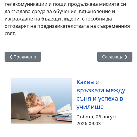
телекомуникации и пощи продължава мисията си
да създава среда за обучение, вдъхновение и
изграждане на бъдещи лидери, способни да
отговарят на предизвикателствата на съвременния
свят.
Предишна статия: Втори STEM център отвори врати в ППМ
Следваща статия
Предишна
Следваща
Каква е
връзката между
съня и успеха в
училище
Събота, 08 август
2026 09:03