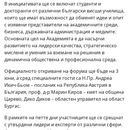
В инициативата ще се включат студенти и
докторанти от различни български висши училища,
които ще имат възможност да обменят идеи и опит
с изявени представители на академичните среди,
бизнеса, държавната администрация и медиите.
Основната цел на Академията е да насърчи
развитието на лидерски качества, стратегическо
мислене и умения за вземане на решения в
динамична обществена и професионална среда.
Официалното откриване на форума ще бъде на 3
юни, а сред специалните гости са Н.Пр. Андреа
Икич-Бьом – посланик на Република Австрия в
България, проф. д-р Марин Киров – кмет на община
Царево, Дико Диков – областен управител на област
Бургас.
В рамките на петте дни участниците ще се срещнат
с утвърдени лидери и експерти от различни сфери.