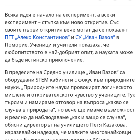
Всяка идея е начало на експеримент, а всеки
експеримент – стъпка към ново откритие. Със
своите първи открития вече могат да се похвалят
ПГТ „Алеко Константинов“
и
СУ „Иван Вазов“
в
Поморие. Ученици и учители показаха, че
любопитството е най-добрият опит, а науката може
да бъде истинско приключение.
В пределите на Средно училище „Иван Вазов“ са
оборудвани STEM кабинети с фокус към природните
науки. „Природните науки провокират логическото
мислене и откривателското чувство у учениците. Тук
търсим и намираме отговор на въпроса „какво се
случва в природата“, но вече ще имаме възможност
и реално да наблюдаваме „как и защо се случва“,
обясни директорът на училището Петя Казакова,
изразявайки надежда, че малките многознайковци
днес са бъдещите големи учени на XXI век.