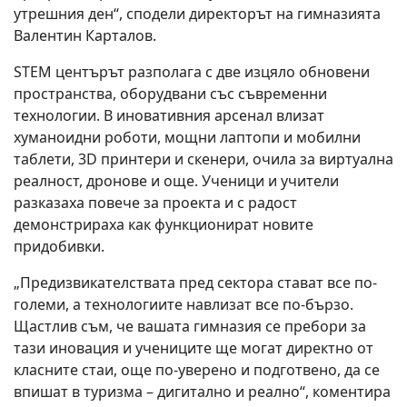
утрешния ден“, сподели директорът на гимназията
Валентин Карталов.
STEM центърът разполага с две изцяло обновени
пространства, оборудвани със съвременни
технологии. В иновативния арсенал влизат
хуманоидни роботи, мощни лаптопи и мобилни
таблети, 3D принтери и скенери, очила за виртуална
реалност, дронове и още. Ученици и учители
разказаха повече за проекта и с радост
демонстрираха как функционират новите
придобивки.
„Предизвикателствата пред сектора стават все по-
големи, а технологиите навлизат все по-бързо.
Щастлив съм, че вашата гимназия се пребори за
тази иновация и учениците ще могат директно от
класните стаи, още по-уверено и подготвено, да се
впишат в туризма – дигитално и реално“, коментира