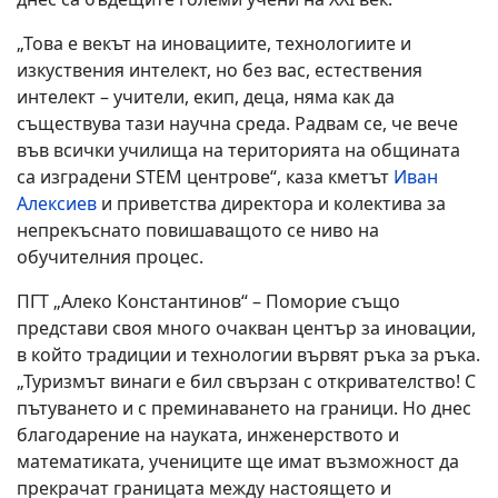
„Това е векът на иновациите, технологиите и
изкуствения интелект, но без вас, естествения
интелект – учители, екип, деца, няма как да
съществува тази научна среда. Радвам се, че вече
във всички училища на територията на общината
са изградени STEM центрове“, каза кметът
Иван
Алексиев
и приветства директора и колектива за
непрекъснато повишаващото се ниво на
обучителния процес.
ПГТ „Алеко Константинов“ – Поморие също
представи своя много очакван център за иновации,
в който традиции и технологии вървят ръка за ръка.
„Туризмът винаги е бил свързан с откривателство! С
пътуването и с преминаването на граници. Но днес
благодарение на науката, инженерството и
математиката, учениците ще имат възможност да
прекрачат границата между настоящето и