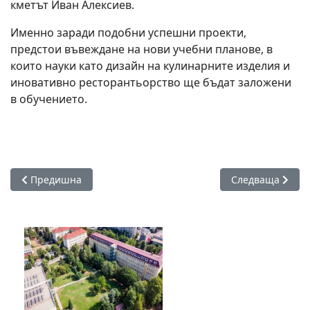
кметът Иван Алексиев.
Именно заради подобни успешни проекти,
предстои въвеждане на нови учебни планове, в
които науки като дизайн на кулинарните изделия и
иновативно ресторантьорство ще бъдат заложени
в обучението.
Предишна статия: Проф. Иван Стоянов бе избран за дирек
Следваща стати
Предишна
Следваща