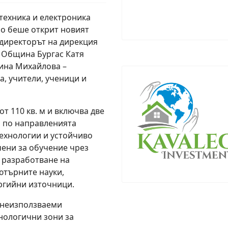
техника и електроника
но беше открит новият
 директорът на дирекция
 Община Бургас Катя
ина Михайлова –
а, учители, ученици и
т 110 кв. м и включва две
 по направленията
ехнологии и устойчиво
чени за обучение чрез
 разработване на
ютърните науки,
ргийни източници.
и неизползваеми
нологични зони за