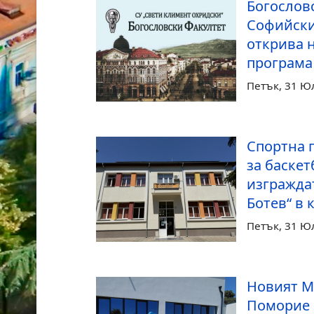
Богослов
Софийски
открива 
програма 
Петък, 31 Ю
Спортна 
за баскет
изгражда
Ботев“ в 
Петък, 31 Ю
Новият М
Поморие