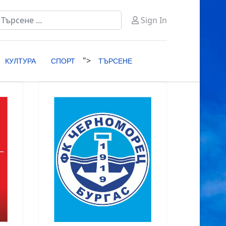
ърсене
Sign In
ype 2 or more characters for results.
">
КУЛТУРА
СПОРТ
ТЪРСЕНЕ