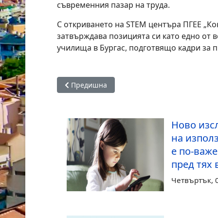
съвременния пазар на труда.
С откриването на STEM центъра ПГЕЕ „К
затвърждава позицията си като едно от
училища в Бургас, подготвящо кадри за
Предишна статия: Община Царево посреща I
Предишна
Ново изс
на изпол
е по-важ
пред тях
Четвъртък, 0