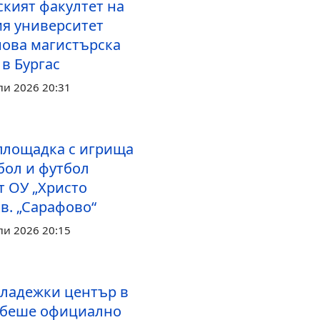
ският факултет на
я университет
нова магистърска
в Бургас
ли 2026 20:31
площадка с игрища
бол и футбол
т ОУ „Христо
кв. „Сарафово“
ли 2026 20:15
ладежки център в
 беше официално