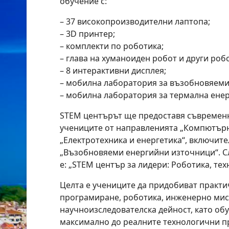
обучение с:
– 37 високопроизводителни лаптопа;
– 3D принтер;
– комплекти по роботика;
– глава на хуманоиден робот и други роб
– 8 интерактивни дисплея;
– мобилна лаборатория за възобновяем
– мобилна лаборатория за термална енер
STEM центърът ще предоставя съвременн
учениците от направленията „Компютърн
„Електротехника и енергетика“, включит
„Възобновяеми енергийни източници“. С
е: „STEM център за лидери: Роботика, те
Целта е учениците да придобиват практи
програмиране, роботика, инженерно мис
научноизследователска дейност, като об
максимално до реалните технологични п