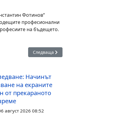
онстантин Фотинов“
 водещите професионални
 професиите на бъдещето.
X Международна лятна академия по лидерство за студенти
Следваща статия: Откриха нов STEM център в 
Следваща
ледване: Начинът
зване на екраните
ен от прекараното
 време
6 август 2026 08:52