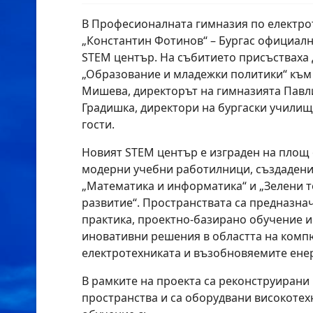
В Професионалната гимназия по електро
„Константин Фотинов“ – Бургас официал
STEM център. На събитието присъстваха
„Образование и младежки политики“ към
Мишева, директорът на гимназията Павл
Градишка, директори на бургаски училищ
гости.
Новият STEM център е изграден на площ о
модерни учебни работилници, създадени
„Математика и информатика“ и „Зелени т
развитие“. Пространствата са предназна
практика, проектно-базирано обучение и
иновативни решения в областта на комп
електротехниката и възобновяемите ене
В рамките на проекта са реконструиран
пространства и са оборудвани високотех