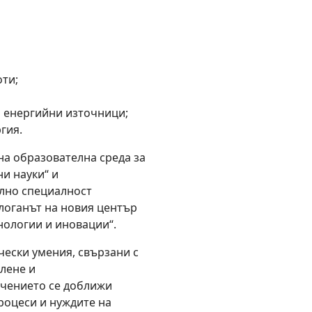
оти;
и енергийни източници;
гия.
а образователна среда за
и науки“ и
елно специалност
логанът на новия център
хнологии и иновации“.
чески умения, свързани с
лене и
учението се доближи
роцеси и нуждите на