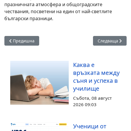
празничната атмосфера и общоградските
чествания, посветени на един от най-светлите
български празници.
Предишна статия: "Буки Фест" отново събра ученици, учит
Следваща стати
Предишна
Следваща
Каква е
връзката между
съня и успеха в
училище
Събота, 08 август
2026 09:03
Ученици от