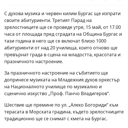
С духова музика и червен килим Бургас ще изпрати
своите абитуриенти. Третият Парад на
зрелостниците ще се проведе утре, 15 май, от 17.00
часа от площада пред сградата на Община Бургас и
тази година в него ще се включат близо 1000
абитуриенти от над 20 училища, които отново ще
превърнат града в сцена на младостта, красотата и
празничното настроение.
За празничното настроение на събитието ще
допринесе музиката на Младежкия духов оркестър
на Националното училище по музикално и
сценично изкуство „Проф. Панчо Владигеров“.
Шествие ще премине по ул. „Алеко Богориди“ към
терасата в Морската градина, където зрелостниците
традиционно ще се снимат с кмета на Бургас.