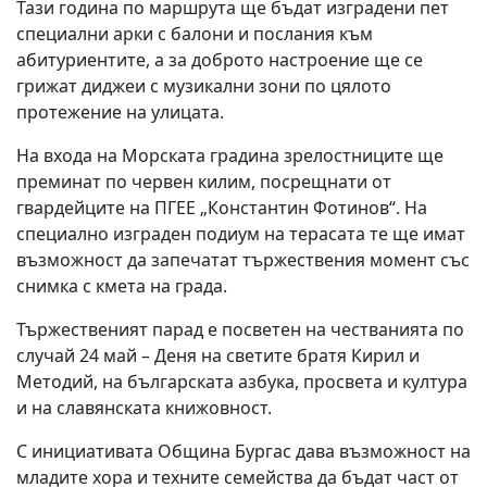
Тази година по маршрута ще бъдат изградени пет
специални арки с балони и послания към
абитуриентите, а за доброто настроение ще се
грижат диджеи с музикални зони по цялото
протежение на улицата.
На входа на Морската градина зрелостниците ще
преминат по червен килим, посрещнати от
гвардейците на ПГЕЕ „Константин Фотинов“. На
специално изграден подиум на терасата те ще имат
възможност да запечатат тържествения момент със
снимка с кмета на града.
Тържественият парад е посветен на честванията по
случай 24 май – Деня на светите братя Кирил и
Методий, на българската азбука, просвета и култура
и на славянската книжовност.
С инициативата Община Бургас дава възможност на
младите хора и техните семейства да бъдат част от