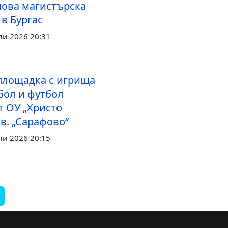
нова магистърска
в Бургас
ли 2026 20:31
площадка с игрища
бол и футбол
т ОУ „Христо
кв. „Сарафово“
ли 2026 20:15