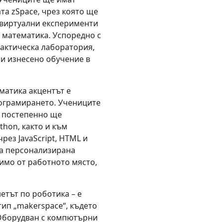
та zSpace, чрез която ще
 виртуални експерименти
и математика. Успоредно с
рактическа лаборатория,
и изнесено обучение в
матика акцентът е
рограмирането. Учениците
и постепенно ще
thon, както и към
рез JavaScript, HTML и
ва персонализирана
симо от работното място,
етът по роботика – е
ип „makerspace“, където
 Оборудван с компютърни