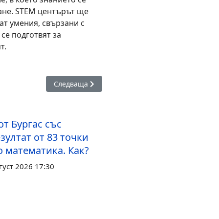
ване. STEM центърът ще
ат умения, свързани с
 се подготвят за
т.
“ откри модерен STEM център за бъдещите иноватори
Следваща статия: Творческа работилница с учен
Следваща
т Бургас със
зултат от 83 точки
о математика. Как?
густ 2026 17:30