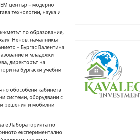
STEM център – модерно
ава технологии, наука и
ик-кметът по образование,
хаил Ненов, началникът
нието – Бургас Валентина
разование и младежки
ва, директорът на
тори на бургаски учебни
чно обособени кабинета
ни системи, оборудвани с
ни решения и мобилни
ва е Лабораторията по
ионното експериментално
 Учениците ще имат