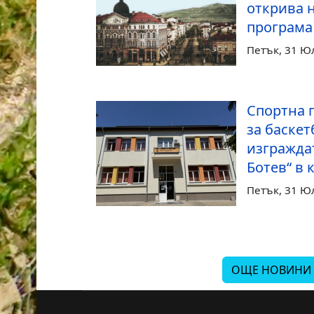
открива 
програма 
Петък, 31 Ю
Спортна 
за баскет
изгражда
Ботев“ в 
Петък, 31 Ю
ОЩЕ НОВИНИ