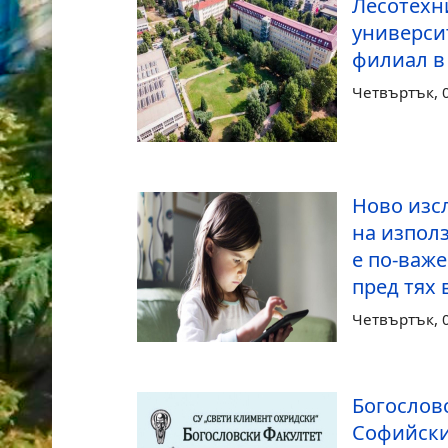
Лесотехн
универси
филиал в
Четвъртък, 0
Ново изс
на изпол
е по-важ
пред тях
Четвъртък, 0
Богослов
Софийски