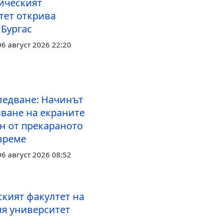
ическият
тет открива
 Бургас
6 август 2026 22:20
ледване: Начинът
зване на екраните
ен от прекараното
 време
6 август 2026 08:52
ският факултет на
я университет