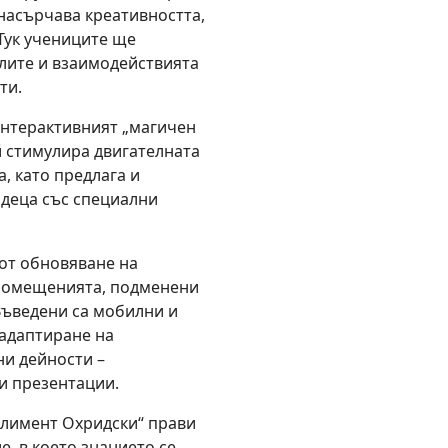
 насърчава креативността,
 Тук учениците ще
лите и взаимодействията
ти.
интерактивният „магичен
й стимулира двигателната
, като предлага и
 деца със специални
от обновяване на
 помещенията, подменени
Въведени са мобилни и
 адаптиране на
ни дейности –
и презентации.
 Климент Охридски“ прави
, в което знанието се