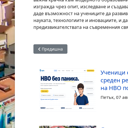
изгражда чрез опит, изследване и създа
даде възможност на учениците да развив
науката, технологиите и иновациите, и да
предизвикателствата на съвременния свя
Предишна статия: СУ „Константин Петканов
Предишна
Ученици о
среден ре
на НВО п
Петък, 07 ав