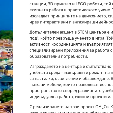
станции, 3D принтер и LEGO роботи, той
екипната работа и практическото учене.
изследват принципите на движението, си
чрез интерактивни и ангажиращи дейнос
Допълнителен акцент в STEM центъра е 
под“, който превръща ученето в игра. То
активност, координацията и възприятията
специализирани приложения за работа с
образователни потребности.
Изграждането на центъра е съпътствано 
учебната среда – извършен е ремонт на
са настилки, осветление и обзавеждане. 
гъвкави мебели, които позволяват лесно
пространството според различните учеб
индивидуална работа, екипни проекти ил
С реализирането на този проект ОУ „Св.
важна крачка към модерното образование