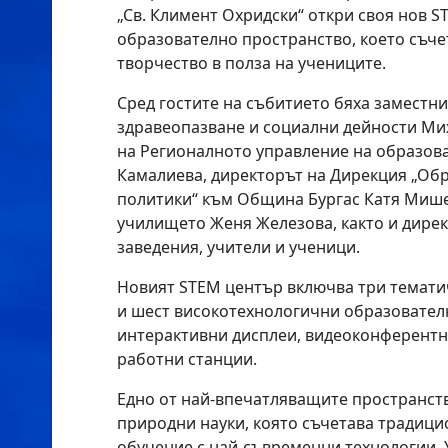
„Св. Климент Охридски“ откри своя нов 
образователно пространство, което съчет
творчество в полза на учениците.
Сред гостите на събитието бяха заместн
здравеопазване и социални дейности Ми
на Регионалното управление на образова
Камалиева, директорът на Дирекция „Об
политики“ към Община Бургас Катя Мише
училището Женя Железова, както и дирек
заведения, учители и ученици.
Новият STEM център включва три темати
и шест високотехнологични образовател
интерактивни дисплеи, видеоконферент
работни станции.
Едно от най-впечатляващите пространст
природни науки, която съчетава традиц
обучение с най-съвременни технологии.