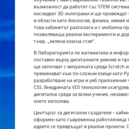
възможност да работят със STEM система
изследват 3D холограми и ще провеждат
в области като биология, физика, химия 
това кабинетът разполага и с мобилна п
позволяваща реални експерименти и дор
т.нар. „зелена класна стая“.
В Лабораторията по математика и инфор
поставен върху дигиталните умения и п
ще започват с визуалната среда Scratch 
преминават към по-сложни езици като Py
разработване на игри и уеб приложения ч
CSS. Внедрената VDI технология осигуря
дигитална среда за всеки ученик, незави
което използва.
Центърът за дигитални създатели – кабин
оформен като съвременна работилница т
идеите се превръщат в реални проекти.