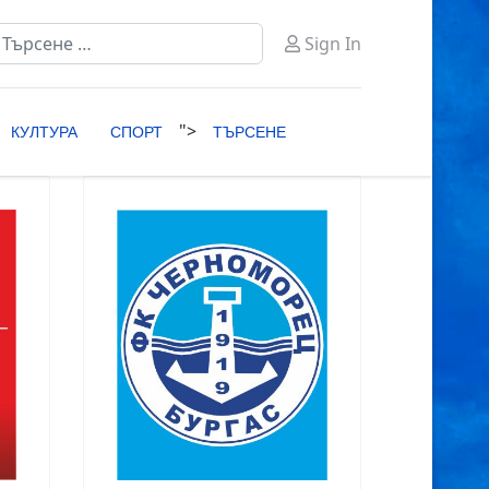
ърсене
Sign In
ype 2 or more characters for results.
">
КУЛТУРА
СПОРТ
ТЪРСЕНЕ