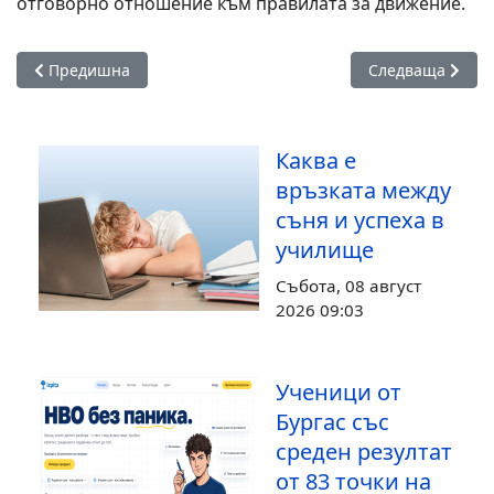
отговорно отношение към правилата за движение.
Предишна статия: Бургас отбелязва 150 години от Априлск
Следваща статия
Предишна
Следваща
Каква е
връзката между
съня и успеха в
училище
Събота, 08 август
2026 09:03
Ученици от
Бургас със
среден резултат
от 83 точки на