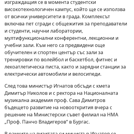
изграждащия се в момента студентски
високотехнологичен кампус, който ще се използва
от всички университети в града. Комплексът
включва пет сгради с общежития за преподаватели
и студенти, научни лаборатории,
мултифункционални конферентни, лекционни и
учебни зали. Към него са предвидени още
обучителен и спортен център със зали за
тренировки по волейбол и баскетбол, фитнес и
лекоатлетическа писта, както и зарядни станции за
електрически автомобили и велосипеди.
След това министър Игнатов обсъди с кмета
Димитър Николов и с ректора на Националната
музикална академия проф. Сава Димитров
бъдещето развитие на новооткрития вчера с
решение на Министерски съвет филиал на НМА
„Проф. Панчо Владигеров“ в Бургас.
В рамките на визитата си министър Игнатов се