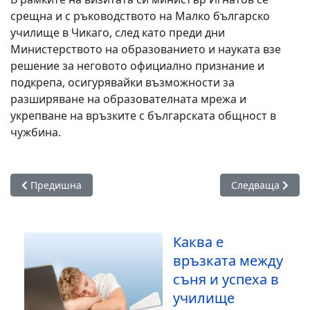
срещна и с ръководството на Малко българско
училище в Чикаго, след като преди дни
Министерството на образованието и науката взе
решение за неговото официално признание и
подкрепа, осигурявайки възможности за
разширяване на образователната мрежа и
укрепване на връзките с българската общност в
чужбина.
Предишна статия: Напредва строителството на студентски
Следваща стати
Предишна
Следваща
Каква е
връзката между
съня и успеха в
училище