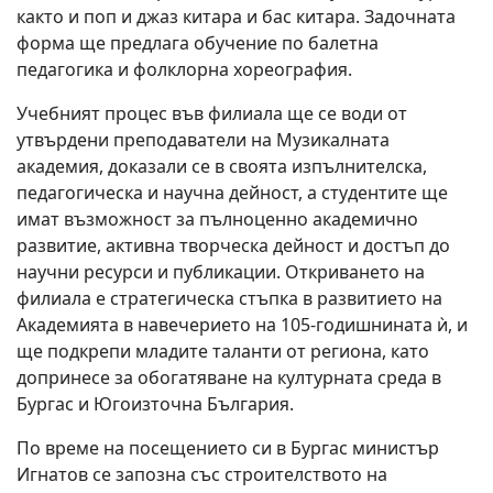
както и поп и джаз китара и бас китара. Задочната
форма ще предлага обучение по балетна
педагогика и фолклорна хореография.
Учебният процес във филиала ще се води от
утвърдени преподаватели на Музикалната
академия, доказали се в своята изпълнителска,
педагогическа и научна дейност, а студентите ще
имат възможност за пълноценно академично
развитие, активна творческа дейност и достъп до
научни ресурси и публикации. Откриването на
филиала е стратегическа стъпка в развитието на
Академията в навечерието на 105-годишнината ѝ, и
ще подкрепи младите таланти от региона, като
допринесе за обогатяване на културната среда в
Бургас и Югоизточна България.
По време на посещението си в Бургас министър
Игнатов се запозна със строителството на