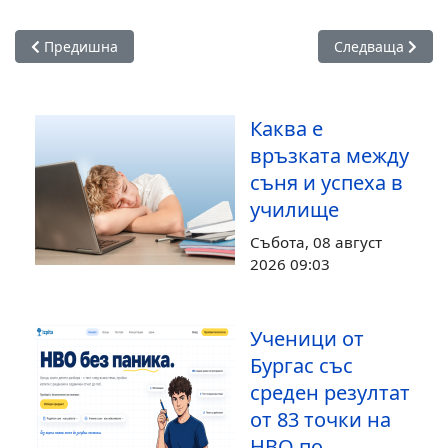
Предишна статия: Иновативен STEM център отвори врати в
Следваща статия
Предишна
Следваща
Каква е
връзката между
съня и успеха в
училище
Събота, 08 август
2026 09:03
Ученици от
Бургас със
среден резултат
от 83 точки на
НВО по