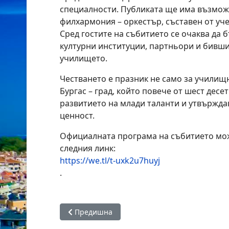
специалности. Публиката ще има възможн
филхармония – оркестър, съставен от учен
Сред гостите на събитието се очаква да 
културни институции, партньори и бивш
училището.
Честването е празник не само за училищн
Бургас – град, който повече от шест дес
развитието на млади таланти и утвърждав
ценност.
Официалната програма на събитието мож
следния линк:
https://we.tl/t-uxk2u7huyj
.
Предишна статия: Образователен форум съб
Предишна