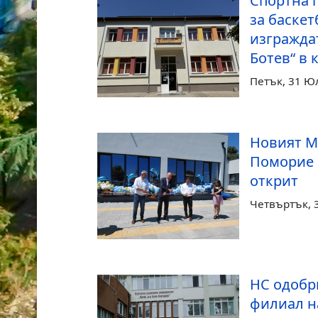
Спортна 
за баскет
изгражда
Ботев“ в 
Петък, 31 Ю
Новият М
Поморие
открит
Четвъртък, 
НС одобр
филиал н