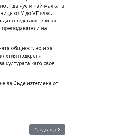
ост да чуе и най-малката
ици от V до VII клас.
бъдат представители на
и преподаватели на
ата общност, но и за
етилетия подкрепя
а културата като своя
е да бъде изтеглена от
ира училища и висши учебни заведения в Бургас
Следваща статия: Ученици от ПГХТ „Акад. Н. Д. 
Следваща