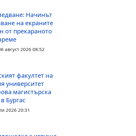
ледване: Начинът
зване на екраните
ен от прекараното
 време
6 август 2026 08:52
ският факултет на
я университет
нова магистърска
в Бургас
ли 2026 20:31