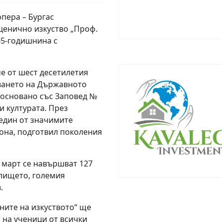
опера – Бургас
ценично изкуство „Проф.
65-годишнина с
е от шест десетилетия
аването на Държавното
е основано със Заповед №
и културата. През
един от значимите
она, подготвил поколения
3 март се навършват 127
илището, големия
.
ните на изкуството“ ще
 на ученици от всички