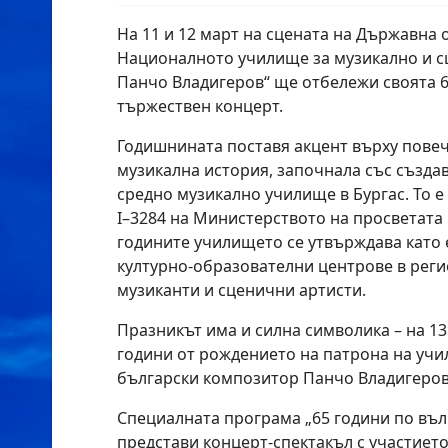
На 11 и 12 март на сцената на Държавна 
Националното училище за музикално и с
Панчо Владигеров“ ще отбележи своята 
тържествен концерт.
Годишнината поставя акцент върху повеч
музикална история, започнала със създ
средно музикално училище в Бургас. То 
I–3284 на Министерството на просветата 
годините училището се утвърждава като 
културно-образователни центрове в реги
музиканти и сценични артисти.
Празникът има и силна символика – на 1
години от рождението на патрона на уч
български композитор Панчо Владигеров
Специалната програма „65 години по въл
представи концерт-спектакъл с участието