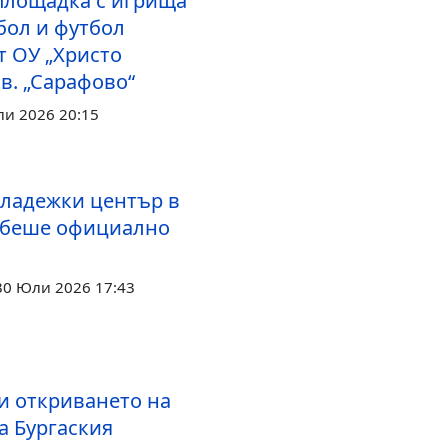
площадка с игрища
бол и футбол
т ОУ „Христо
кв. „Сарафово“
ли 2026 20:15
ладежки център в
 беше официално
30 Юли 2026 17:43
и откриването на
а Бургаския