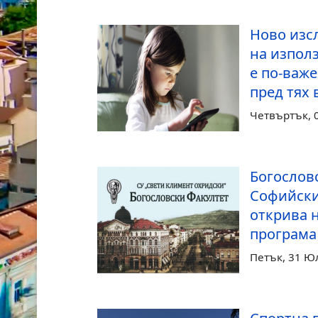
Ново изс
на изпол
е по-важ
пред тях
Четвъртък, 0
Богослов
Софийски
открива 
програма 
Петък, 31 Ю