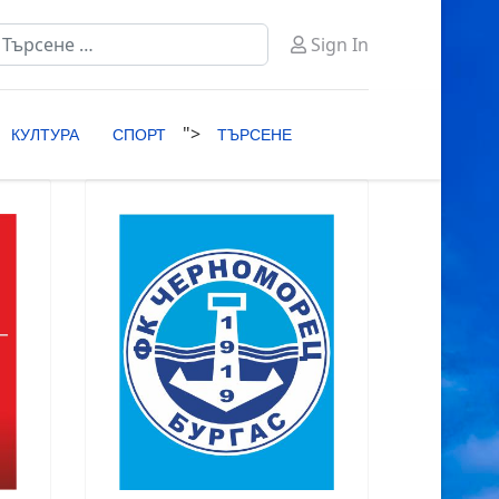
ърсене
Sign In
ype 2 or more characters for results.
">
КУЛТУРА
СПОРТ
ТЪРСЕНЕ