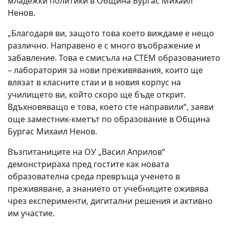
младежки политики в Община Бургас Михаил
Ненов.
„Благодаря ви, защото това което виждаме е нещо
различно. Направено е с много въображение и
забавление. Това е смисъла на СТЕМ образованието
– лаборатория за нови преживявания, които ще
влязат в класните стаи и в новия корпус на
училището ви, който скоро ще бъде открит.
Вдъхновяващо е това, което сте направили“, заяви
още заместник-кметът по образование в Община
Бургас Михаил Ненов.
Възпитаниците на ОУ „Васил Априлов“
демонстрираха пред гостите как новата
образователна среда превръща ученето в
преживяване, а знанието от учебниците оживява
чрез експерименти, дигитални решения и активно
им участие.