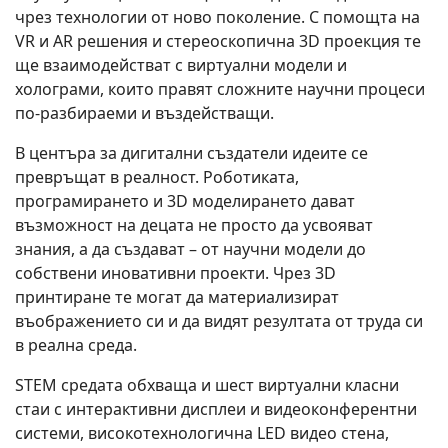
чрез технологии от ново поколение. С помощта на
VR и AR решения и стереоскопична 3D проекция те
ще взаимодействат с виртуални модели и
холограми, които правят сложните научни процеси
по-разбираеми и въздействащи.
В центъра за дигитални създатели идеите се
превръщат в реалност. Роботиката,
програмирането и 3D моделирането дават
възможност на децата не просто да усвояват
знания, а да създават – от научни модели до
собствени иновативни проекти. Чрез 3D
принтиране те могат да материализират
въображението си и да видят резултата от труда си
в реална среда.
STEM средата обхваща и шест виртуални класни
стаи с интерактивни дисплеи и видеоконферентни
системи, високотехнологична LED видео стена,