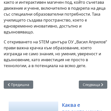
както и интерактивен магичен под, който съчетава
движение и учене, включително в подкрепа на деца
със специални образователни потребности. Така
училището създава пространство, което е
едновременно иновативно, достъпно и
вдъхновяващо.
С откриването на STEM центъра ОУ „Васил Априлов“
прави важна крачка към образование, което
изгражда не само знания, но умения, увереност и
вдъхновение, като инвестиция не просто в
технологии, а в потенциала на всяко дете.
Предишна статия: ОУ „Свети княз Борис I" стана поредно
Следваща статия
Предишна
Следваща
Каква е