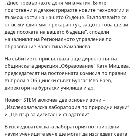
„Днес превърнахте деня ми в магия. Бяхте
подготвени и демонстрирахте новите технологии и
възможности на нашето бъдеще. Възползвайте се
от всеки един миг прекаран тук, защото това ще ви
даде посоката на вашето бъдеще“, сподели
началникът на Регионалното управление по
образование Валентина Камалиева.
На събитието присъстваха още директорът на
общинската дирекция „Образование“ Катя Мишева,
председателят на постоянната комисия по правни
въпроси в Общински съвет Бургас Иво Баев,
директори на бургаски училища и др.
Новият STEM включва две основни зони –
„Изследователска лаборатория по природни науки“
и „Център за дигитални създатели“.
В изследователската лаборатория по природни
науки учениците вече ще могат да изследват света