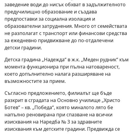
заведение води до нисък обхват в задължителното
предучилищно образование и създава
предпоставки за социална изолация и
образователни затруднения. Много от семействата
не разполагат с транспорт или финансови средства
за ежедневно придвижване до по-отдалечени
детски градини.
Детска градина „Надежда“ в ж.к. „Меден рудник“ към
момента функционира при пълна натовареност,
което допълнително налага разширяване на
възможностите за прием.
Съгласно предложението, филиалът ще бъде
разкрит в сградата на Основно училище „Христо
Ботев“ – кв. „Победа“, която миналото лято бе
напълно реновирана при спазване на всички
изисквания на Наредба № 3 за здравните
изисквания към детските градини. Предвижда се