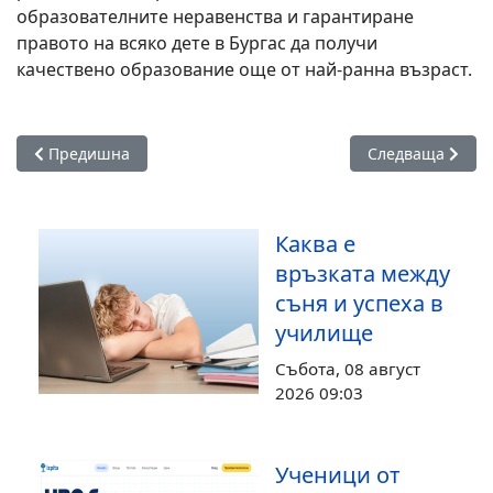
образователните неравенства и гарантиране
правото на всяко дете в Бургас да получи
качествено образование още от най-ранна възраст.
Предишна статия: Механотехникумът получи втори луксозе
Следваща статия
Предишна
Следваща
Каква е
връзката между
съня и успеха в
училище
Събота, 08 август
2026 09:03
Ученици от