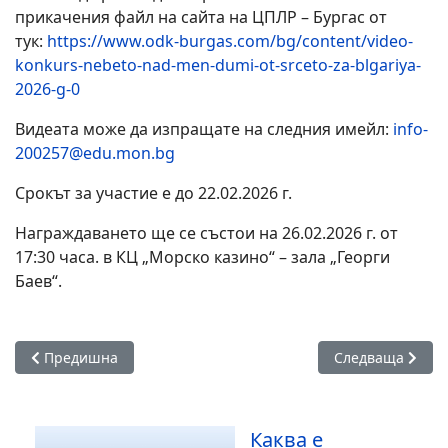
прикачения файл на сайта на ЦПЛР – Бургас от
тук:
https://www.odk-burgas.com/bg/content/video-
konkurs-nebeto-nad-men-dumi-ot-srceto-za-blgariya-
2026-g-0
Видеата може да изпращате на следния имейл:
info-
200257@edu.mon.bg
Срокът за участие е до 22.02.2026 г.
Награждаването ще се състои на 26.02.2026 г. от
17:30 часа. в КЦ „Морско казино“ – зала „Георги
Баев“.
Предишна статия: Изградиха модерен STEM център в училищ
Следваща статия
Предишна
Следваща
Каква е