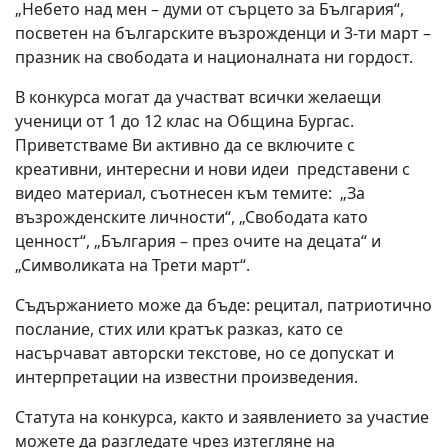
„Небето над мен – думи от сърцето за България“,
посветен на българските възрожденци и 3-ти март –
празник на свободата и националната ни гордост.
В конкурса могат да участват всички желаещи
ученици от 1 до 12 клас на Община Бургас.
Приветстваме Ви активно да се включите с
креативни, интересни и нови идеи представени с
видео материал, съотнесен към темите: „За
възрожденските личности“, „Свободата като
ценност“, „България – през очите на децата“ и
„Символиката на Трети март“.
Съдържанието може да бъде: рецитал, патриотично
послание, стих или кратък разказ, като се
насърчават авторски текстове, но се допускат и
интерпретации на известни произведения.
Статута на конкурса, както и заявлението за участие
можете да разгледате чрез изтегляне на