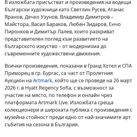
В изложбата присъстват и произведения на водещи
български художници като Светлин Русев, Атанас
Яранов, Дечко Узунов, Владимир Димитров –
Майстора, Васил Бараков, Любен Зидаров, Енчо
Пиронков и Димитър Лалев, които разкриват
представителен поглед към развитието на
българското изкуство – от модернизма до
съвременните художествени движения.
Всички произведения, показани в Гранд Хотел и СПА
Приморец в гр. Бургас, са част от Пролетния
Аукцион на
Artmark
, който ще се проведе на 26 март
2026 г. в Hyatt Regency Sofia, с възможност за
участие на място, по телефон и онлайн чрез
платформата Artmark Live. Изложбата среща
колекционери и широката публика с произведения с
музейна стойност преди едно от най-значимите арт
събития на сезона в България.