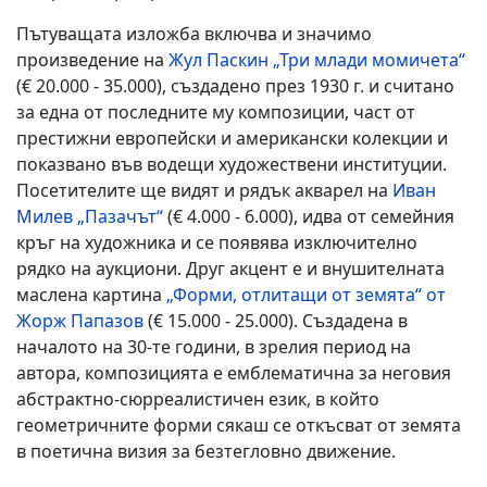
Пътуващата изложба включва и значимо
произведение на
Жул Паскин „Три млади момичета“
(€ 20.000 - 35.000), създадено през 1930 г. и считано
за една от последните му композиции, част от
престижни европейски и американски колекции и
показвано във водещи художествени институции.
Посетителите ще видят и рядък акварел на
Иван
Милев „Пазачът“
(€ 4.000 - 6.000), идва от семейния
кръг на художника и се появява изключително
рядко на аукциони. Друг акцент е и внушителната
маслена картина
„Форми, отлитащи от земята“ от
Жорж Папазов
(€ 15.000 - 25.000). Създадена в
началото на 30-те години, в зрелия период на
автора, композицията е емблематична за неговия
абстрактно-сюрреалистичен език, в който
геометричните форми сякаш се откъсват от земята
в поетична визия за безтегловно движение.