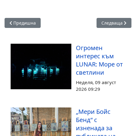
Предишна статия: Легендарният DJ ATB идва за първи път в
Следваща статия
Предишна
Следваща
Огромен
интерес към
LUNAR: Море от
светлини
Неделя, 09 август
2026 09:29
„Мери Бойс
Бенд“ с
изненада за