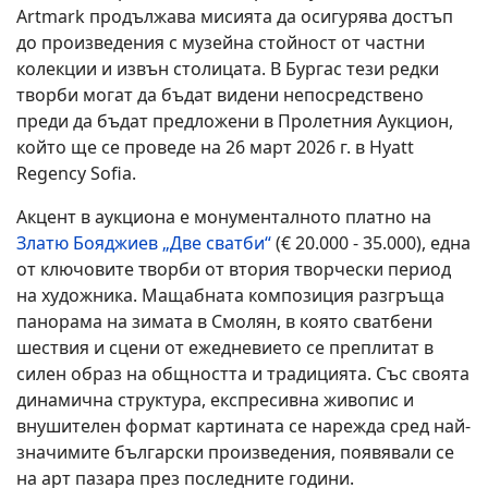
Artmark продължава мисията да осигурява достъп
до произведения с музейна стойност от частни
колекции и извън столицата. В Бургас тези редки
творби могат да бъдат видени непосредствено
преди да бъдат предложени в Пролетния Аукцион,
който ще се проведе на 26 март 2026 г. в Hyatt
Regency Sofia.
Акцент в аукциона е монументалното платно на
Златю Бояджиев „Две сватби“
(€ 20.000 - 35.000), една
от ключовите творби от втория творчески период
на художника. Мащабната композиция разгръща
панорама на зимата в Смолян, в която сватбени
шествия и сцени от ежедневието се преплитат в
силен образ на общността и традицията. Със своята
динамична структура, експресивна живопис и
внушителен формат картината се нарежда сред най-
значимите български произведения, появявали се
на арт пазара през последните години.