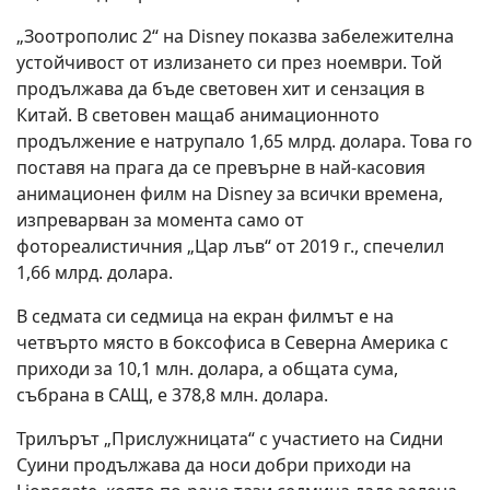
„Зоотрополис 2“ на Disney показва забележителна
устойчивост от излизането си през ноември. Той
продължава да бъде световен хит и сензация в
Китай. В световен мащаб анимационното
продължение е натрупало 1,65 млрд. долара. Това го
поставя на прага да се превърне в най-касовия
анимационен филм на Disney за всички времена,
изпреварван за момента само от
фотореалистичния „Цар лъв“ от 2019 г., спечелил
1,66 млрд. долара.
В седмата си седмица на екран филмът е на
четвърто място в боксофиса в Северна Америка с
приходи за 10,1 млн. долара, а общата сума,
събрана в САЩ, е 378,8 млн. долара.
Трилърът „Прислужницата“ с участието на Сидни
Суини продължава да носи добри приходи на