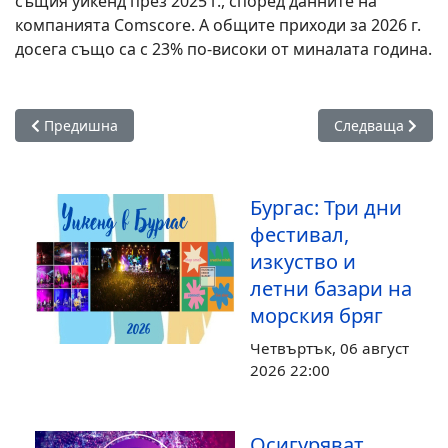
същия уикенд през 2025 г., според данните на
компанията Comscore. А общите приходи за 2026 г.
досега също са с 23% по-високи от миналата година.
Предишна статия: Рядко явление: Езерото Балатон замръз
Следваща статия
Предишна
Следваща
Бургас: Три дни
фестивал,
изкуство и
летни базари на
морския бряг
Четвъртък, 06 август
2026 22:00
Осигуряват