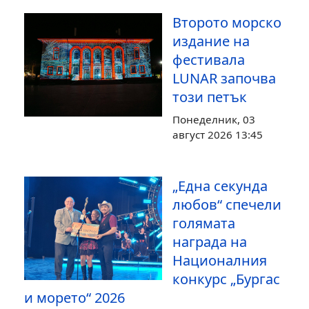
Второто морско
издание на
фестивала
LUNAR започва
този петък
Понеделник, 03
август 2026 13:45
„Една секунда
любов“ спечели
голямата
награда на
Националния
конкурс „Бургас
и морето“ 2026