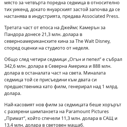
място за четвърта поредна седмица в относително
тих уикенд, докато януарският застой започва да се
настанява в индустрията, предава Associated Press.
Третата част от епоса на Джеймс Камерън за
Пандора донесе 21,3 млн. долара в
северноамериканските кина за The Walt Disney,
според оценки на студиото от неделя.
Общо след четири седмици „Огън и пепел“ е събрал
342,6 млн. долара в Северна Америка и 888 млн.
долара в останалата част на света. Миналата
седмица той се присъедини към двата си
предшественика като филм, генерирал над 1 млрд.
долара.
Най-касовият нов филм за седмицата беше хорърът
с разярени шимпанзета на Paramount Pictures
„Примат“, който спечели 11,3 млн. долара в САЩ и
13,4 млн. долара в световен мащаб.