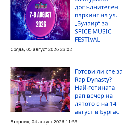
допълнителен
паркинг на ул.
„Булаир“ за
SPICE MUSIC
FESTIVAL
Сряда, 05 август 2026 23:02
Готови ли сте за
Rap Dynasty?
Най-готината
рап вечер на
лятото е на 14
август в Бургас
Вторник, 04 август 2026 11:53