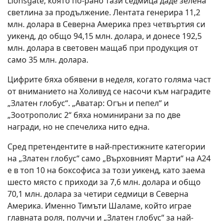
Lionsgate, която по-рано тази седмица даде зелена
светлина за продължение. Лентата генерира 11,2
млн. долара в Северна Америка през четвъртия си
уикенд, до общо 94,15 млн. долара, и донесе 192,5
млн. долара в световен мащаб при продукция от
само 35 млн. долара.
Цифрите бяха обявени в неделя, когато голяма част
от вниманието на Холивуд се насочи към наградите
„Златен глобус“. „Аватар: Огън и пепел“ и
„Зоотрополис 2“ бяха номинирани за по две
награди, но не спечелиха нито една.
Сред претендентите в най-престижните категории
на „Златен глобус“ само „Върховният Марти“ на A24
е в топ 10 на боксофиса за този уикенд, като заема
шесто място с приходи за 7,6 млн. долара и общо
70,1 млн. долара за четири седмици в Северна
Америка. Именно Тимъти Шаламе, който играе
главната роля, получи и „Златен глобус“ за най-