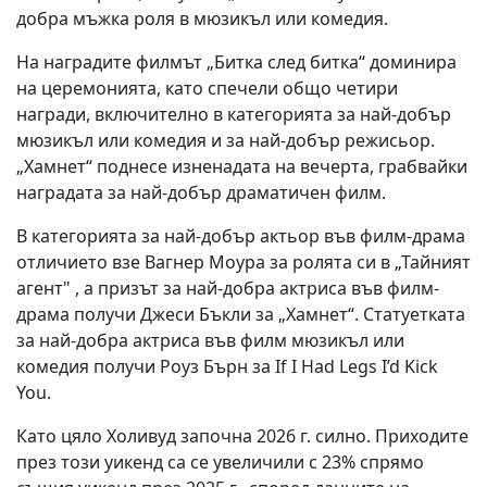
добра мъжка роля в мюзикъл или комедия.
На наградите филмът „Битка след битка“ доминира
на церемонията, като спечели общо четири
награди, включително в категорията за най-добър
мюзикъл или комедия и за най-добър режисьор.
„Хамнет“ поднесе изненадата на вечерта, грабвайки
наградата за най-добър драматичен филм.
В категорията за най-добър актьор във филм-драма
отличието взе Вагнер Моура за ролята си в „Тайният
агент" , а призът за най-добра актриса във филм-
драма получи Джеси Бъкли за „Хамнет“. Статуетката
за най-добра актриса във филм мюзикъл или
комедия получи Роуз Бърн за If I Had Legs I’d Kick
You.
Като цяло Холивуд започна 2026 г. силно. Приходите
през този уикенд са се увеличили с 23% спрямо