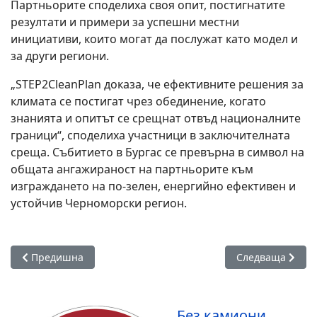
Партньорите споделиха своя опит, постигнатите
резултати и примери за успешни местни
инициативи, които могат да послужат като модел и
за други региони.
„STEP2CleanPlan доказа, че ефективните решения за
климата се постигат чрез обединение, когато
знанията и опитът се срещнат отвъд националните
граници“, споделиха участници в заключителната
среща. Събитието в Бургас се превърна в символ на
общата ангажираност на партньорите към
изграждането на по-зелен, енергийно ефективен и
устойчив Черноморски регион.
Предишна статия: Включете се в работилницата по пригот
Следваща статия
Предишна
Следваща
Без камиони