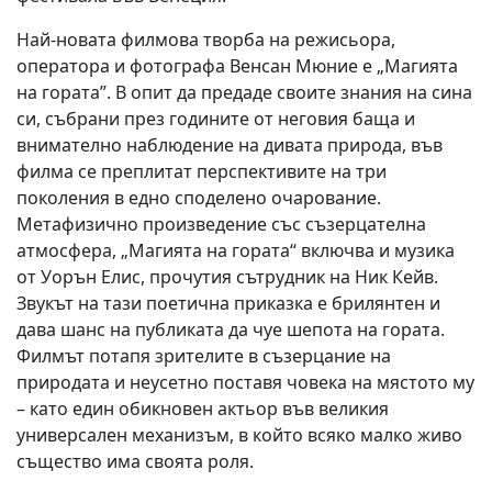
Най-новата филмова творба на режисьора,
оператора и фотографа Венсан Мюние е „Магията
на гората”. В опит да предаде своите знания на сина
си, събрани през годините от неговия баща и
внимателно наблюдение на дивата природа, във
филма се преплитат перспективите на три
поколения в едно споделено очарование.
Метафизично произведение със съзерцателна
атмосфера, „Магията на гората“ включва и музика
от Уорън Елис, прочутия сътрудник на Ник Кейв.
Звукът на тази поетична приказка е брилянтен и
дава шанс на публиката да чуе шепота на гората.
Филмът потапя зрителите в съзерцание на
природата и неусетно поставя човека на мястото му
– като един обикновен актьор във великия
универсален механизъм, в който всяко малко живо
същество има своята роля.