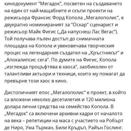
кинодокумент “Мегадок”, посветен на създаването
на един от най-мащабните и скъпи проекти на
режисьора Франсис Форд Копола „Мегалополис“, е
двукратно номинираният за “Оскар” сценарист и
режисьор Майк Фигис („Да напуснеш Лас Вегас“).
Той получава пълен достъп до снимачната
площадка на Копола и увековечава творческия
процес на легендарния създател на „Кръстникът“ и
„Апокалипсис сега“. По думите на Фигис, Копола
„изглежда процъфтява в хаоса“, заобиколен от
талантливи актьори и техници, които му помагат да
превърне този хаос в кино.
Дистопичният епос „Мегалополис“ е проект, в който
са вложени няколко десетилетия и 120 милиона
долара лични средства на семейство Копола. В
„Мегадок“ са включени архивни кадри от началото
на века – репетиции на маса с участието на Робърт
де Ниро, Ума Търман, Били Кръдъп, Райън Гослинг.