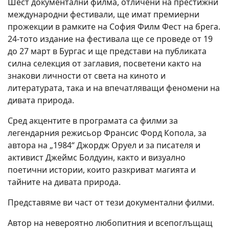
Шест документални филма, отличени на престижни
международни фестивали, ще имат премиерни
прожекции в рамките на София Филм Фест на брега.
24-тото издание на фестивала ще се проведе от 19
до 27 март в Бургас и ще представи на публиката
силна селекция от заглавия, посветени както на
знакови личности от света на киното и
литературата, така и на впечатляващи феномени на
дивата природа.
Сред акцентите в програмата са филми за
легендарния режисьор Франсис Форд Копола, за
автора на „1984“ Джордж Оруел и за писателя и
активист Джеймс Болдуин, както и визуално
поетични истории, които разкриват магията и
тайните на дивата природа.
Представяме ви част от тези документални филми.
Автор на невероятно любопитния и всепоглъщащ