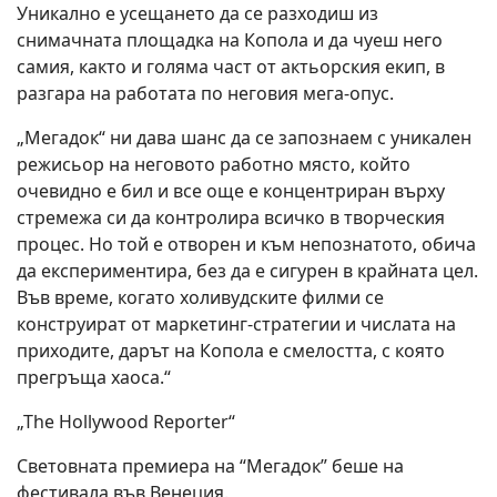
Уникално е усещането да се разходиш из
снимачната площадка на Копола и да чуеш него
самия, както и голяма част от актьорския екип, в
разгара на работата по неговия мега-опус.
„Мегадок“ ни дава шанс да се запознаем с уникален
режисьор на неговото работно място, който
очевидно е бил и все още е концентриран върху
стремежа си да контролира всичко в творческия
процес. Но той е отворен и към непознатото, обича
да експериментира, без да е сигурен в крайната цел.
Във време, когато холивудските филми се
конструират от маркетинг-стратегии и числата на
приходите, дарът на Копола е смелостта, с която
прегръща хаоса.“
„The Hollywood Reporter“
Световната премиера на “Мегадок” беше на
фестивала във Венеция.