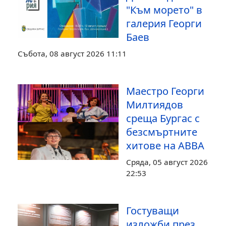
"Към морето" в
галерия Георги
Баев
Събота, 08 август 2026 11:11
Маестро Георги
Милтиядов
среща Бургас с
безсмъртните
хитове на ABBA
Сряда, 05 август 2026
22:53
Гостуващи
изложби през