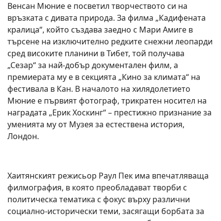
Венсан Мюние е посветил творчеството си на
връзката с дивата природа. За филма „Кадифената
кралица“, който създава заедно с Мари Амиге в
търсене на изключително редките снежни леопарди
сред високите планини в Тибет, той получава
„Сезар“ за най-добър документален филм, а
премиерата му е в секцията „Кино за климата“ на
фестивала в Кан. В началото на хилядолетието
Мюние е първият фотограф, трикратен носител на
наградата „Ерик Хоскинг“ – престижно признание за
уменията му от Музея за естествена история,
Лондон.
Хаитянският режисьор Раул Пек има впечатляваща
филмография, в която преобладават творби с
политическа тематика с фокус върху различни
социално-исторически теми, засягащи борбата за