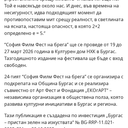
Той е навсякъде около нас. И днес, във времена на
несигурност, идва подходящият момент да
противопоставим мит срещу реалност, в светлината
на ясната, настояща опасност, в която 2+2
определено е = 5.“
“София Филм Фест на брега” ще се проведе от 19 до
27 март 2026 година в Културен дом НХК в Бургас.
Тазгодишното издание на фестивала ще бъде с вход
свободен.
24-тият “София Филм Фест на брега” се организира с
подкрепата на Община Бургас и се реализира
съвместно от Арт Фест и Фондация „ЕКОгАРТ“ –
независима организация в обществена полза, която
развива културни инициативи в Бургас и региона.
Тази публикация е създадена по инвестиция „Бургас
– пристан зелен на изкуствата“ № BG-RRP-11.021-