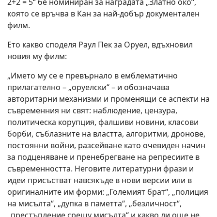
2+2 = 5“ бе номиниран за наградата „Златно око“,
която се връчва в Кан за най-добър документален
филм.
Ето какво споделя Раул Пек за Оруел, вдъхновил
новия му филм:
„Името му се е превърнало в емблематично
прилагателно – „оруелски“ – и обозначава
авторитарни механизми и променящи се аспекти на
съвременния ни свят: наблюдение, цензура,
политическа корупция, фалшиви новини, класови
борби, съблазните на властта, алгоритми, дронове,
постоянни войни, разсейване като очевиден начин
за подценяване и пренебрегване на репресиите в
съвременността. Неговите литературни фрази и
идеи присъстват навсякъде в нови версии или в
оригиналните им форми: „Големият брат“, „полиция
на мисълта“, „дупка в паметта“, „безличност“,
„престъпление срещу мисълта“ и какво ли още не.