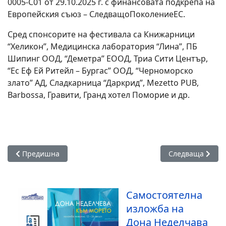
0005-C01 от 29.10.2025 г. с финансовата подкрепа на
Европейския съюз – СледващоПоколениеЕС.
Сред спонсорите на фестивала са Книжарници
“Хеликон”, Медицинска лаборатория “Лина”, ПБ
Шипинг ООД, “Деметра” ЕООД, Триа Сити Център,
“Ес Еф Ей Ритейл – Бургас” ООД, “Черноморско
злато” АД, Сладкарница “Даркрид”, Mezetto PUB,
Barbossa, Гравити, Гранд хотел Поморие и др.
Предишна статия: Близо 40 филма и изцяло вход свободен 
Следваща статия
Предишна
Следваща
Самостоятелна
изложба на
Дона Неделчава