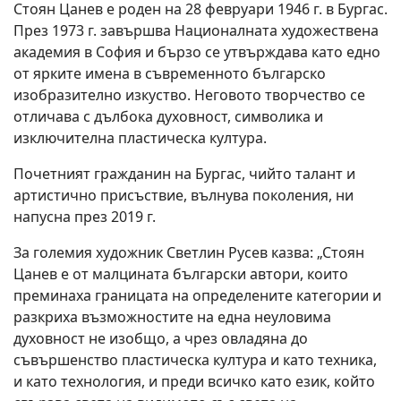
Стоян Цанев е роден на 28 февруари 1946 г. в Бургас.
През 1973 г. завършва Националната художествена
академия в София и бързо се утвърждава като едно
от ярките имена в съвременното българско
изобразително изкуство. Неговото творчество се
отличава с дълбока духовност, символика и
изключителна пластическа култура.
Почетният гражданин на Бургас, чийто талант и
артистично присъствие, вълнува поколения, ни
напусна през 2019 г.
За големия художник Светлин Русев казва: „Стоян
Цанев е от малцината български автори, които
преминаха границата на определените категории и
разкриха възможностите на една неуловима
духовност не изобщо, а чрез овладяна до
съвършенство пластическа култура и като техника,
и като технология, и преди всичко като език, който