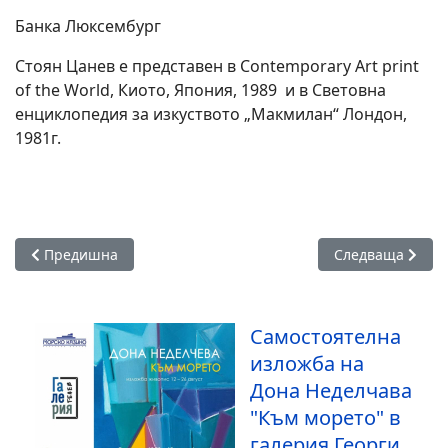
Банка Люксембург
Стоян Цанев е представен в Contemporary Art print
of the World, Киото, Япония, 1989 и в Световна
енциклопедия за изкуството „Макмилан“ Лондон,
1981г.
Предишна статия: Асен Блатечки, Мария Сапунджиева и Не
Следваща статия
Предишна
Следваща
Самостоятелна
изложба на
Дона Неделчава
"Към морето" в
галерия Георги