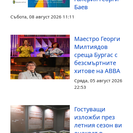
Баев
Събота, 08 август 2026 11:11
Маестро Георги
Милтиядов
среща Бургас с
безсмъртните
хитове на ABBA
Сряда, 05 август 2026
22:53
Гостуващи
изложби през
летния сезон ви