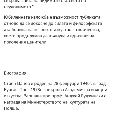
свързва света на видимото със света на
неуловимото.“
Юбилейната изложба е възможност публиката
отново да се докосне до силата и философската
дълбочина на неговото изкуство – творчество,
което продължава да вълнува и вдъхновява
поколения ценители.
Биография
Стоян Цанев е роден на 28 февруари 1946г. в град
Бургас. През 1973г. завършва Академия за изящни
изкуства, Варшава при проф. Анджей Руджински с
награда на Министерството на културата на
Полша.