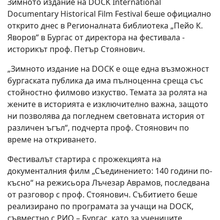
Зимното издание на DOCK International
Documentary Historical Film Festival беше официално
открито днес в Регионалната библиотека „Пейо К.
Яворов“ в Бургас от директора на фестивала -
историкът проф. Петър Стоянович.
„Зимното издание на DOCK е още една възможност
бургаската публика да има пълноценна среща със
стойностно филмово изкуство. Темата за ролята на
жените в историята е изключително важна, защото
ни позволява да погледнем световната история от
различен ъгъл“, подчерта проф. Стоянович по
време на откриването.
Фестивалът стартира с прожекцията на
документалния филм „Съединението: 140 години по-
късно“ на режисьора Лъчезар Аврамов, последвана
от разговор с проф. Стоянович. Събитието беше
реализирано по програмата за учащи на DOCK,
съвместно с РИО – Бургас, като за учениците