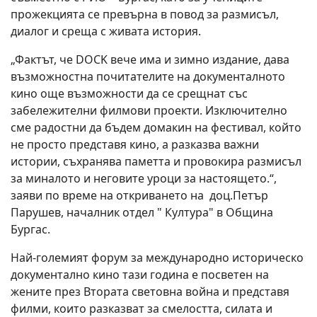
прожекцията се превърна в повод за размисъл,
диалог и среща с живата история.
„Фактът, че DOCK вече има и зимно издание, дава
възможностна почитателите на документалното
кино още възможности да се срещнат със
забележителни филмови проекти. Изключително
сме радостни да бъдем домакин на фестивал, който
не просто представя кино, а разказва важни
истории, съхранява паметта и провокира размисъл
за миналото и неговите уроци за настоящето.“,
заяви по време на откриването на доц.Петър
Парушев, началник отдел " Култура" в Община
Бургас.
Най-големият форум за международно историческо
документално кино тази година е посветен на
жените през Втората световна война и представя
филми, които разказват за смелостта, силата и