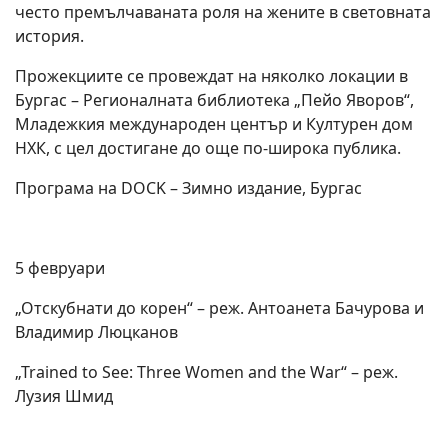
често премълчаваната роля на жените в световната
история.
Прожекциите се провеждат на няколко локации в
Бургас – Регионалната библиотека „Пейо Яворов“,
Младежкия международен център и Културен дом
НХК, с цел достигане до още по-широка публика.
Програма на DOCK – Зимно издание, Бургас
5 февруари
„Отскубнати до корен“ – реж. Антоанета Бачурова и
Владимир Люцканов
„Trained to See: Three Women and the War“ – реж.
Лузия Шмид