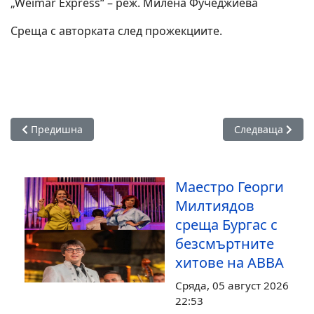
„Weimar Express“ – реж. Милена Фучеджиева
Среща с авторката след прожекциите.
Предишна статия: Проф. Стоянович: Зимният DOCK предста
Следваща стати
Предишна
Следваща
Маестро Георги
Милтиядов
среща Бургас с
безсмъртните
хитове на ABBA
Сряда, 05 август 2026
22:53