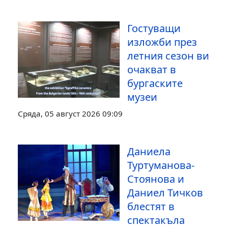
Гостуващи
изложби през
летния сезон ви
очакват в
бургаските
музеи
Сряда, 05 август 2026 09:09
Даниела
Туртуманова-
Стоянова и
Даниел Тичков
блестят в
спектакъла